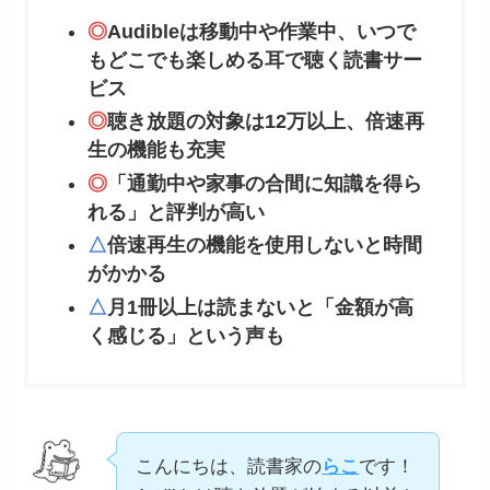
◎
Audibleは移動中や作業中、いつで
もどこでも楽しめる耳で聴く読書サー
ビス
◎
聴き放題の対象は12万以上、倍速再
生の機能も充実
◎
「通勤中や家事の合間に知識を得ら
れる」と評判が高い
△
倍速再生の機能を使用しないと時間
がかかる
△
月1冊以上は読まないと「金額が高
く感じる」という声も
こんにちは、読書家の
らこ
です！