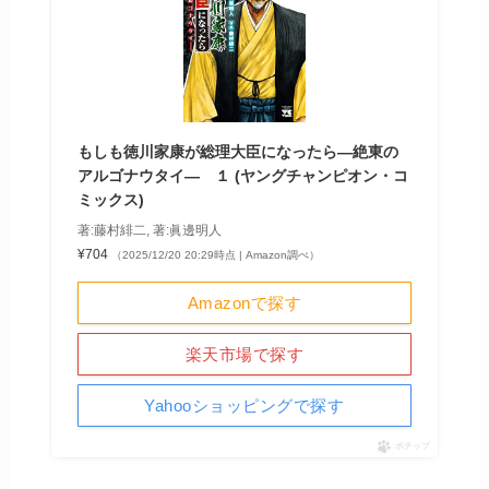
もしも徳川家康が総理大臣になったら―絶東の
アルゴナウタイ― １ (ヤングチャンピオン・コ
ミックス)
著:藤村緋二, 著:眞邊明人
¥704
（2025/12/20 20:29時点 | Amazon調べ）
Amazonで探す
楽天市場で探す
Yahooショッピングで探す
ポチップ