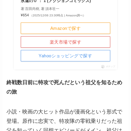
永遠の０ ： 1 (アクションコミックス)
著:百田尚樹, 著:須本壮一
¥654
（2025/12/06 23:30時点 | Amazon調べ）
Amazonで探す
楽天市場で探す
Yahooショッピングで探す
ポチップ
終戦数日前に特攻で死んだという祖父を知るため
の旅
小説・映画の大ヒット作品が漫画化という形式で
登場。原作に忠実で、特攻隊の零戦乗りだった祖
父を知っていく回想エピソードがメイン。祖父は