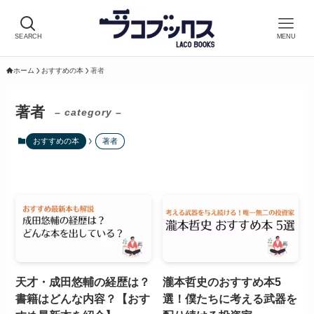
SEARCH
MENU
ホーム
おすすめの本
著者
著者
– category –
おすすめの本
著者
天才・成田悠輔の経歴は？
瀧本哲史のおすすめ本5
書籍はどんな内容？【おす
選！僕たちに考える武器を